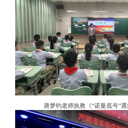
唐梦钧老师执教《“诺曼底号”遇