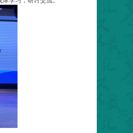
观摩学习
，研讨交流
。