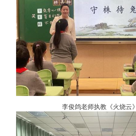
李俊鸽老师执教《火烧云