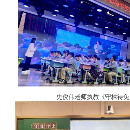
史俊伟老师执教《守株待兔