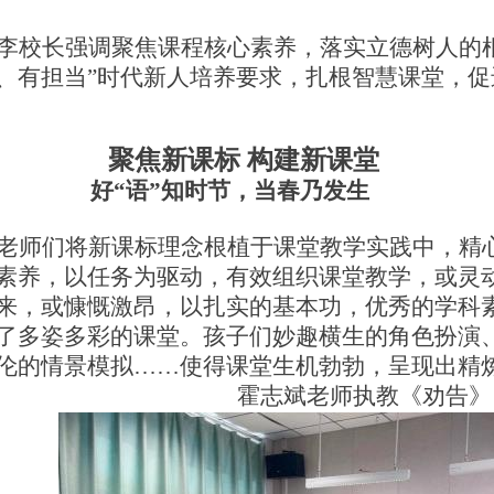
李校长
强调
聚焦课程核心素养
，落实立德树人的
、有担当”时代新人培养要求，
扎根智慧课堂
，
促
聚焦新课标 构建新课堂
好“语”知时节，当春乃发生
老师们将新课标理念根植于课堂教学实践中，精
素养，以任务为驱动，有效组织课堂教学，或灵
来，或慷慨激昂，以扎实的基本功，优秀的学科
了多姿多彩的课堂。孩子们妙趣横生的角色扮演
伦的情景模拟……使得课堂生机勃勃，呈现出精
霍志斌老师执教《劝告》