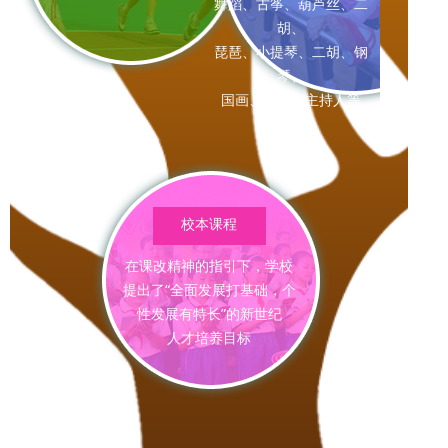
舞蹈、古筝、葫芦丝、二
胡、
琵琶、小提琴、二胡、钢
琴、
国画、动漫、主持人等
课题研究
校本课程
在课改精神的指引下，学校
提出了“全面发展打基础，个
性发展有特长”的新世纪
人才培养目标