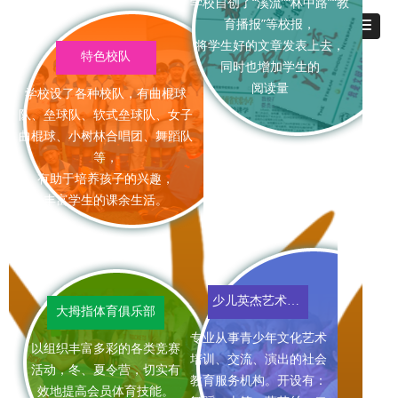
学校自创了“溪流”“林中路”“教
育播报”等校报，
将学生好的文章发表上去，
特色校队
同时也增加学生的
阅读量
学校设了各种校队，有曲棍球
队、垒球队、软式垒球队、女子
曲棍球、小树林合唱团、舞蹈队
等，
有助于培养孩子的兴趣，
丰富学生的课余生活。
少儿英杰艺术中心
大拇指体育俱乐部
专业从事青少年文化艺术
以组织丰富多彩的各类竞赛
培训、交流、演出的社会
活动，冬、夏令营，切实有
教育服务机构。开设有：
效地提高会员体育技能。