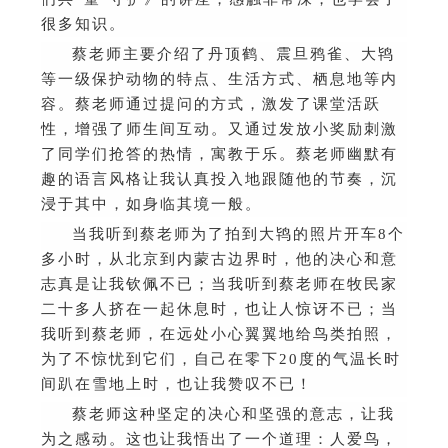
很多知识。
蔡老师主要介绍了丹顶鹤、震旦鸦雀、大鸨
等一级保护动物的特点、生活方式、栖息地等内
容。蔡老师通过提问的方式，激发了课堂活跃
性，增强了师生间互动。又通过发放小奖励刺激
了同学们抢答的热情，寓教于乐。蔡老师幽默有
趣的语言风格让我认真投入地跟随他的节奏，沉
浸于其中，如身临其境一般。
当我听到蔡老师为了拍到大鸨的照片开车
8
个
多小时，从北京到内蒙古边界时，他的决心和意
志真是让我钦佩不已；当我听到蔡老师在牧民家
二十多人挤在一起休息时，也让人惊讶不已；当
我听到蔡老师，在远处小心翼翼地给鸟类拍照，
为了不惊忧到它们，自己在零下
20
度的气温长时
间趴在雪地上时，也让我赞叹不已！
蔡老师这种坚定的决心和坚强的意志，让我
为之感动。这也让我悟出了一个道理：人爱鸟，