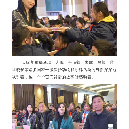
大家都被褐马鸡、大鸨、丹顶鹤、朱鹮、黑鹳、震
旦鸦雀等诸多国家一级保护动物和珍稀鸟类的身影深深地
吸引着，被一个个它们背后的故事所感动着。