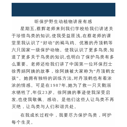
听保护野生动植物讲座有感
星期五
,
蔡辉老师来到我们学校给我们讲述关
于珍惜鸟类的知识
,
使我受益匪浅
,
在蔡老师的课
堂里我认识了
“
好动
”
的褐马鸡、优雅的丹顶鹤等
六只国家一级保护动物。使我认识了更多鸟类
,
知
道了更多关于鸟类的知识
,
也明白了保护鸟类有多
么重要。老师还给我们讲了中国第一位环保烈士
徐秀娟阿姨的故事，徐阿姨被大家称为
“
丹顶鹤女
孩
”
。她拥有独特的训练方法
,
对丹顶鹤也有着浓
浓的情感。可是在
1987
年
,
她为了救一只天鹅溺
水牺牲了
,
年仅
23
岁。徐阿姨的事迹使我深受启
发
,
也使我敬佩、感动。是他们这些人让鸟类不再
灭绝，让鸟类与人们和谐共处。
在我成长过程中，我要尽力保护鸟类，呵护
每个生灵。