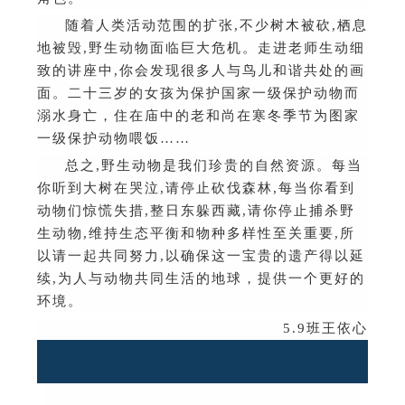
随着人类活动范围的扩张
,
不少树木被砍
,
栖息
地被毁
,
野生动物面临巨大危机。走进老师生动细
致的讲座中
,
你会发现很多人与鸟儿和谐共处的画
面。二十三岁的女孩为保护国家一级保护动物而
溺水身亡，住在庙中的老和尚在寒冬季节为图家
一级保护动物喂饭
……
总之
,
野生动物是我们珍贵的自然资源。每当
你听到大树在哭泣
,
请停止砍伐森林
,
每当你看到
动物们惊慌失措
,
整日东躲西藏
,
请你停止捕杀野
生动物
,
维持生态平衡和物种多样性至关重要
,
所
以请一起共同努力
,
以确保这一宝贵的遗产得以延
续
,
为人与动物共同生活的地球，提供一个更好的
环境。
5.9
班王依心