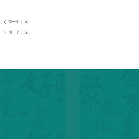
前一个：
无
ꄴ
后一个：
无
ꄲ