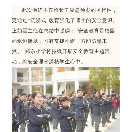
此次演练不仅检验了应急预案的可行性，
更通过
“
沉浸式
”
教育强化了师生的安全意识。
正如
霍主任
在总结中强调：
“
安全教育是校园
的永恒课题，唯有常抓不懈，方能防患未
然。
”
郑东小学将持续开展安全
教育
主题活
动，将安全理念深植学生心中。