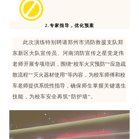
2.
专家指导，优化预案
此次演练特别聘请郑州市消防救援支队郑
东新区大队宣传员、河南消防宣传之星党龙伟
老师
开展专项培训，围绕
“
校车火灾预防
”“
应急疏
散流程
”“
灭火器材使用
”
等内容，为
校车师傅和校
车老师
提供系统性指导
，
确保师生掌握关键逃生
技能，为校车安全再筑
“
防护墙
”
。