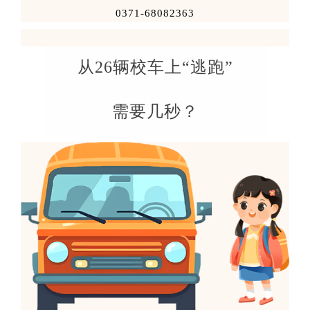
0371-68082363
从
26
辆校车上
“
逃跑
”
需要几秒？