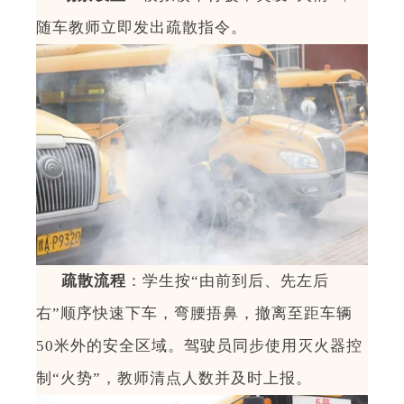
随车教师立即发出疏散指令。
疏散流程
：学生按
“
由前到后、先左后
右
”
顺序快速下车，弯腰捂鼻，撤离至距车辆
50
米外的安全区域。驾驶员同步使用灭火器控
制
“
火势
”
，教师清点人数并
及时
上报。