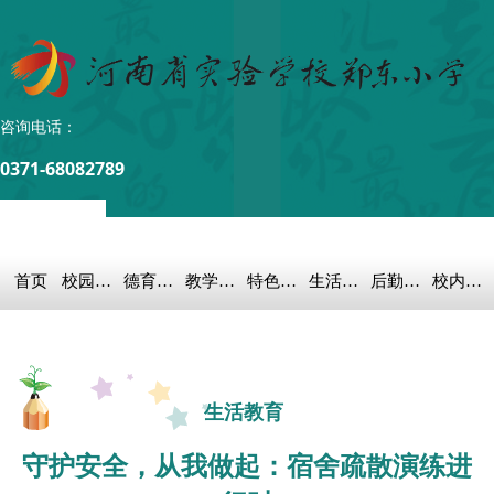
咨询电话：
0371-68082789
首页
校园概况
德育之窗
教学科研
特色教育
生活教育
后勤保障
校内链接
生活教育
守护安全，从我做起：宿舍疏散演练进