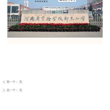
前一个：
无
ꄴ
后一个：
无
ꄲ