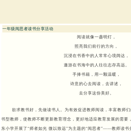
一年级阅思者读书分享活动
阅读就像一盏明灯，
照亮我们前行的方向，
沉浸在书香中的人常常心境阔达，
遨游在书海中的人往往志存高远。
手捧书籍，用一颗温暖，
诗意的心去阅读，去讲述，
去分享这份美好。
欲求教书好，先做读书人。为有效促进教师阅读，丰富教师们
书型教师，使教师不断更新教育理念，更好地适应教育发展的需要
东小学开展了
“
师者如光
微以致远
”
为主题的
“
阅思者
”——
教师读书