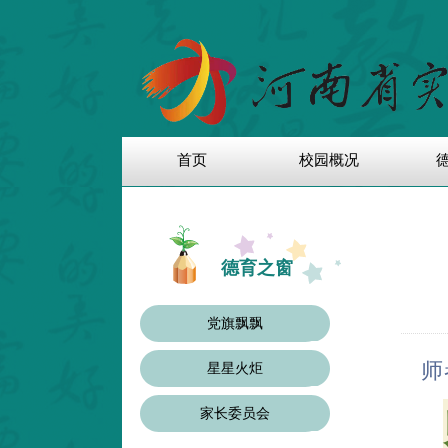
首页
校园概况
德育之窗
党旗飘飘
师
星星火炬
家长委员会