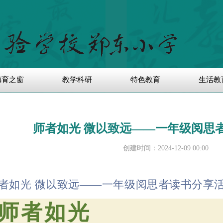
德育之窗
教学科研
特色教育
生活教
师者如光 微以致远——一年级阅思
创建时间：
2024-12-09
00:00
者如光
微以致远
——
一年级阅思者读书分享
师者如光