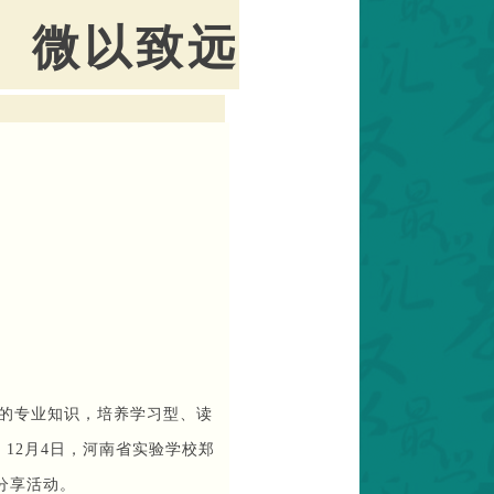
微以致远
的专业知识，培养学习型、
读
，
12
月
4
日
，
河南省实验学校郑
分享
活动。