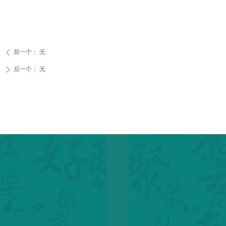
前一个：
无
ꄴ
后一个：
无
ꄲ