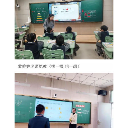
孟晓婷老师执教《摆一摆
想一想》