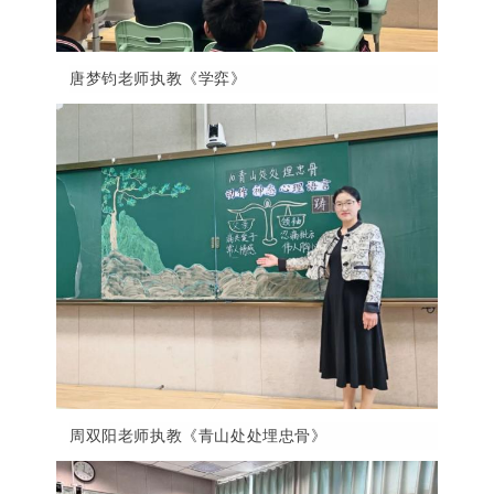
唐梦钧老师执教《学弈》
周双阳老师执教《青山处处埋忠骨》