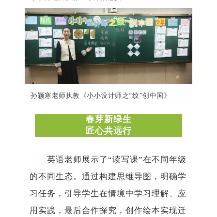
孙颖寒老师执教《小小设计师之
“
纹
”
创中国》
春芽新绿生
匠心共远行
英语老师展示了
“
读写课
”
在
不
同年级
的不同生态。通过构建思维导图，明确学
习任务，引导学生在情境中学习理解、应
用实践，最后合作探究，创作
绘本实现
迁