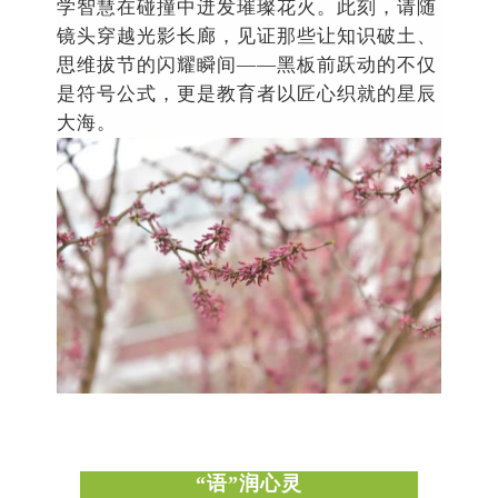
学
智慧在碰撞中迸发
璀璨花火
。此刻，请随
镜头穿越光影长廊，见证那些让知识破土、
思维拔节的闪耀瞬间
——
黑板前跃动的不仅
是符号公式，更是教育者以匠心织就的星辰
大海。
“
语
”
润心灵