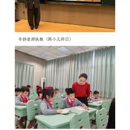
辛静老师执教《两小儿辩日》