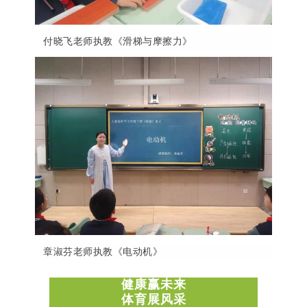
付晓飞老师执教《滑梯与摩擦力》
章淑芬老师执教《电动机》
健康赢
未来
体育展风采