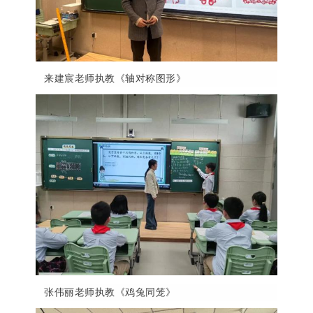
来建
宸
老师
执
教《轴对称图形》
张伟丽老师执教《鸡兔同笼》