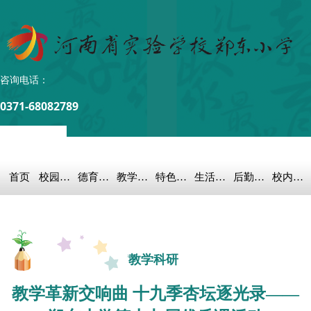
咨询电话：
0371-68082789
首页
校园概况
德育之窗
教学科研
特色教育
生活教育
后勤保障
校内链接
教学科研
教学革新交响曲 十九季杏坛逐光录——