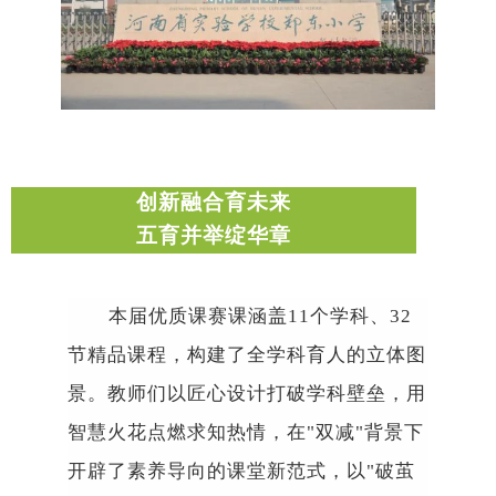
创新融合育未来
五
育并举
绽
华章
本届优质
课赛课
涵盖
11
个学科、
32
节精品课程，构建了全学科育人的立体图
景。教师们以匠心设计打破学科壁垒，用
智慧火花点燃求知热情，在
"
双减
"
背景下
开辟了素
养导向的课堂新范式，以
"
破茧