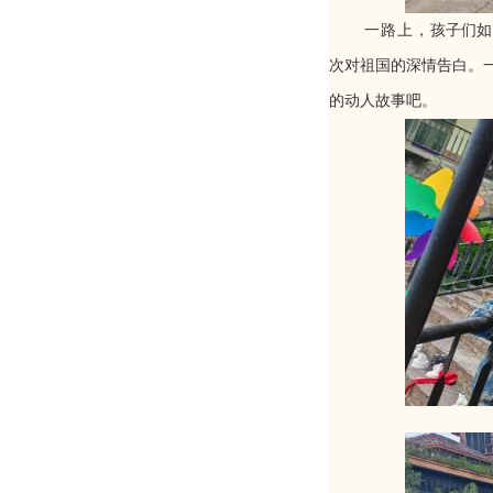
一路上，
孩子们
如
次对祖国的深情告白。
的动人故事
吧
。