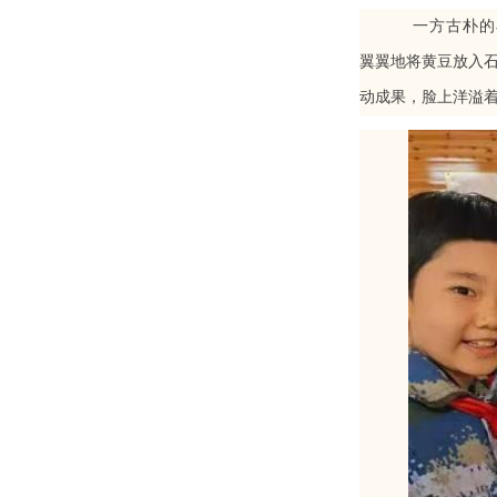
一方古朴的
翼翼地
将
黄豆放入
动成果，脸上洋溢