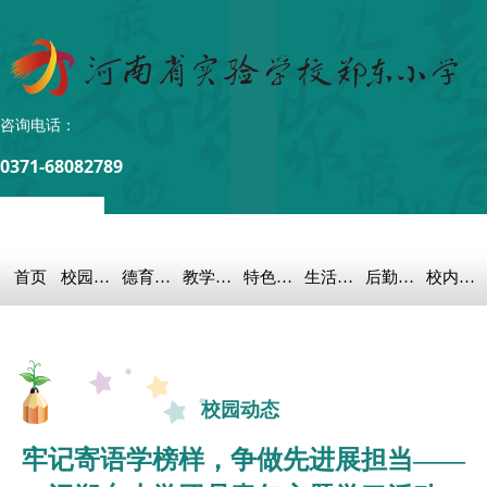
咨询电话：
0371-68082789
首页
校园概况
德育之窗
教学科研
特色教育
生活教育
后勤保障
校内链接
校园动态
牢记寄语学榜样，争做先进展担当——