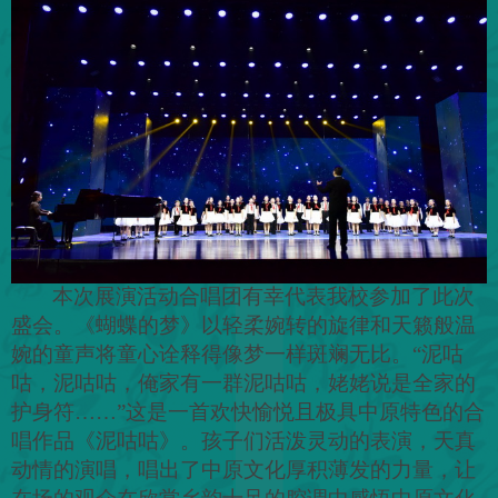
本次展演活动合唱团有幸代表我校参加了此次
盛会。《蝴蝶的梦》以轻柔婉转的旋律和天籁般温
婉的童声将童心诠释得像梦一样斑斓无比。“泥咕
咕，泥咕咕，俺家有一群泥咕咕，姥姥说是全家的
护身符……”这是一首欢快愉悦且极具中原特色的合
唱作品《泥咕咕》。孩子们活泼灵动的表演，天真
动情的演唱，唱出了中原文化厚积薄发的力量，让