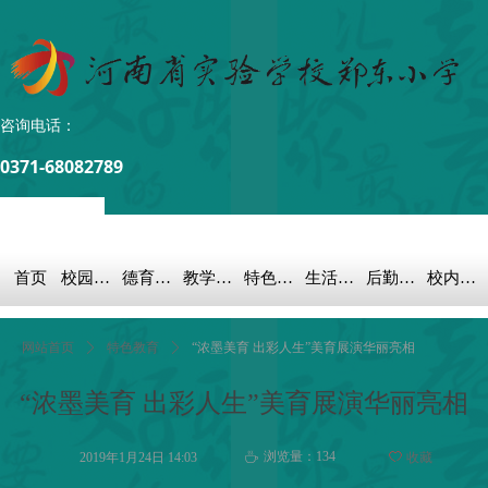
咨询电话：
0371-68082789
首页
校园概况
德育之窗
教学科研
特色教育
生活教育
后勤保障
校内链接
网站首页
ꄲ
特色教育
ꄲ
“浓墨美育 出彩人生”美育展演华丽亮相
“浓墨美育 出彩人生”美育展演华丽亮相
浏览量：
134
2019年1月24日
14:03
ꄀ
收藏
ꄘ