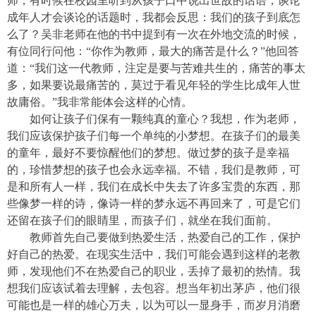
师，有时候在校园里听到从孩子口中说出世故的话语，谈论
成年人才会谈论的话题时，我都会反思：我们的孩子到底怎
么了？吴非老师在他的书中提到有一次在外地交流的时候，
有位同行问他：“你作为教师，最大的痛苦是什么？”他回答
道：“我们这一代教师，注定是要与苦难共生的，痛苦的事太
多，如果要说最痛苦的，莫过于看见年轻的学生比成年人世
故庸俗。”我非常能体会这样的心情。
如何让孩子们保有一颗纯真的童心？我想，作为老师，
我们应该保护孩子们每一个单纯的小梦想。在孩子们的最美
的童年，最好不要惊醒他们的梦想。做过梦的孩子是幸福
的，珍惜梦想的孩子也会永远幸福。不错，我们是教师，可
是和所有人一样，我们在成长中失去了许多宝贵的东西，那
些像梦一样的诗，像诗一样的梦永远不再回来了，可是它们
还留在孩子们的眼睛里，而孩子们，就坐在我们面前。
教师首先自己要做到热爱生活，热爱自己的工作，保护
好自己的热爱。在现实生活中，我们可能会遇到这样的老教
师，发现他们不在热爱自己的职业，丢掉了最初的热情。我
想我们应该试着去理解，去包容。想当年初出茅庐，他们很
可能也是一样的雄心万夫，以为可以一显身手，而岁月消磨