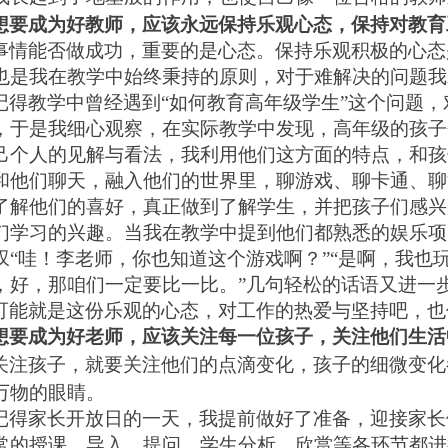
想要成为好教师，应该永远保持乐观心态，保持对教育
事情能否做成功，重要的是心态。保持乐观积极的心态
也是我在教学中始终秉持的原则，对于难解决的问题我
记得教学中曾经遇到“如何教育高年级学生”这个问题
，于是我细心观察，在实际教学中发现，高年级的孩子
己个人的见解与看法，我利用他们这方面的特点，和孩
和他们聊天，融入他们的世界里，聊游戏、聊卡通、聊
了解他们的喜好，真正做到了解学生，并把孩子们感兴
们学习的兴趣。当我在教学中提到他们都熟悉的娱乐项
叹“哇！李老师，你也知道这个游戏啊？”“是啊，我也
，好，那咱们一定要比一比。”几句轻松的话语又进一
可能就是这份乐观的心态，对工作的热爱与坚持吧，也
想要成为好老师，应该关注每一位孩子，关注他们生活
关注孩子，就要关注他们的点滴变化，孩子的细微变化
万物的眼睛。
记得家长开放日的一天，我提前做好了准备，迎接家长
常的授课，导入、提问、学生分析、欣赏等各环节都进