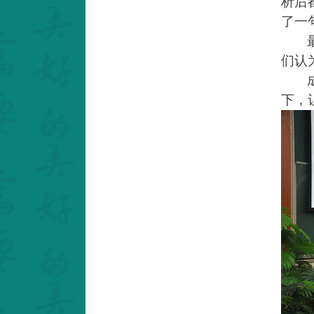
析后
了一
们认
下，