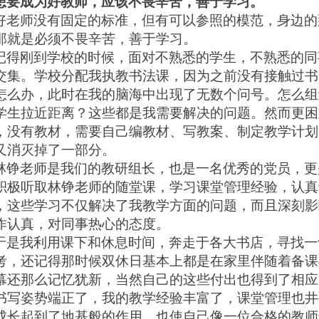
想要成为好教师，应该不畏辛苦，善于学习。
好老师没有固定的标准，但有可以参照的模范，身边的
那就是必须不畏辛苦，善于学习。
记得刚到学校的时候，面对不熟悉的学生，不熟悉的同
交集。学校分配我执教书法课，因为
之前没有接触过书
怎么办，此时在我的脑海中出现了无数个问号。怎么组
学生拉近距离？这些都是我需要解决的问题。然而更困
，没有教材，需要自己编教材、写教案、制定教学计划
又消灭掉了一部分。
林铮老师是我们的教研组长，也是一名优秀的党员，更
积极听取林铮老师的随堂课，学习课堂管理经验，认真
，这些学习不仅解决了我教学方面的问题，而且深刻影
作认真，对同事热心的态度。
于是我利用课下和休息时间，奔走于各大书店，寻找一
考，还记得那时候双休日基本上都是在家里伴随着备课
幕还那么记忆犹新，当然自己的这些付出也得到了相应
书写姿势端正了，我的教学经验丰富了，课堂管理也井
成长起到了地基般的作用，也使自己像一位合格的教师