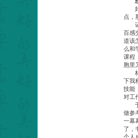
点，
百感
道该
么和
课程
胞里
下我
技能
对工
做参
一幕
了，
个人