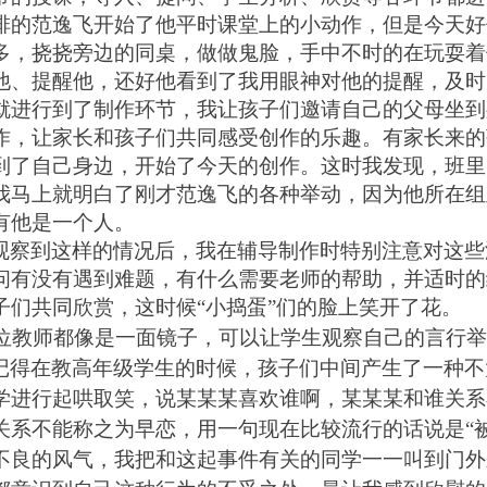
排的范逸飞开始了他平时课堂上的小动作，但是今天好
多，挠挠旁边的同桌，做做鬼脸，手中不时的在玩耍着
他、提醒他，还好他看到了我用眼神对他的提醒，及时
就进行到了制作环节，我让孩子们邀请自己的父母坐到
作，让家长和孩子们共同感受创作的乐趣。有家长来的
到了自己身边，开始了今天的创作。这时我发现，班里
我马上就明白了刚才范逸飞的各种举动，因为他所在组
有他是一个人。
观察到这样的情况后，我在辅导制作时特别注意对这些
问有没有遇到难题，有什么需要老师的帮助，并适时的
子们共同欣赏，这时候“小捣蛋”们的脸上笑开了花。
位教师都像是一面镜子，可以让学生观察自己的言行举
记得在教高年级学生的时候，孩子们中间产生了一种不
学进行起哄取笑，说某某某喜欢谁啊，某某某和谁关系
关系不能称之为早恋，用一句现在比较流行的话说是“
不良的风气，我把和这起事件有关的同学一一叫到门外