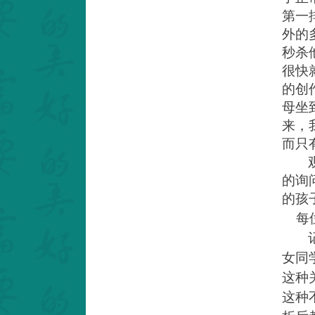
第一
外的
秒杀
很快
的创
母坐
来，
而只
的询
的孩
每
女同
这种
这种