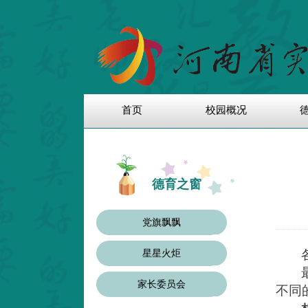
首页
校园概况
德育之窗
党旗飘飘
星星火炬
家长委员会
不同