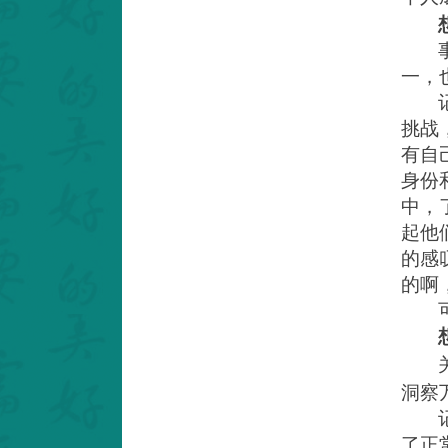
一，
挑战
有自
身份
中，
起他
的感
的啊
洞察
了正