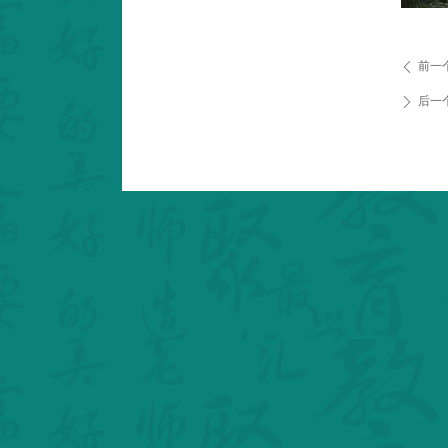
前一
ꄴ
后一
ꄲ