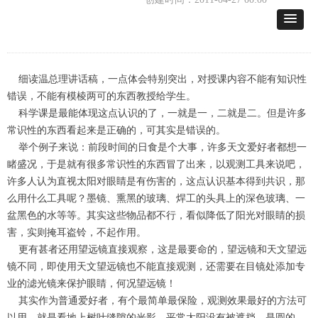
细读温总理讲话稿，一点体会特别突出，对授课内容不能有知识性
错误，不能有模棱两可的东西教授给学生。
科学课是最能体现这点认识的了，一就是一，二就是二。但是许多
常识性的东西看起来是正确的，可其实是错误的。
举个例子来说：前段时间的日食是个大事，许多天文爱好者都想一
睹盛况，于是就有很多常识性的东西冒了出来，以观测工具来说吧，
许多人认为直视太阳对眼睛是有伤害的，这点认识基本得到共识，那
么用什么工具呢？墨镜、熏黑的玻璃、焊工的头具上的深色玻璃、一
盆黑色的水等等。其实这些物品都不行，看似降低了阳光对眼睛的损
害，实则掩耳盗铃，不起作用。
更有甚者还用望远镜直接观察，这是最要命的，望远镜和天文望远
镜不同，即使用天文望远镜也不能直接观测，还需要在目镜处添加专
业的滤光镜来保护眼睛，何况望远镜！
其实作为普通爱好者，有个最简单最保险，观测效果最好的方法可
以用，就是看地上树叶缝隙的光影。平常太阳没有被遮挡，是圆的，