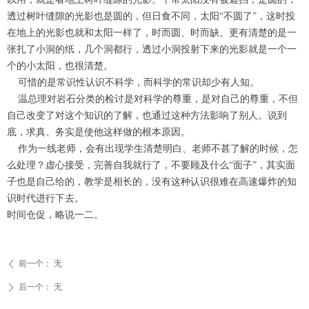
透过树叶缝隙的光影也是圆的，但日食不同，太阳“不圆了”，这时投
在地上的光影也就和太阳一样了，时而圆、时而缺。更有清楚的是一
张扎了小洞的纸，几个洞都行，透过小洞投射下来的光影就是一个一
个的小太阳，也很清楚。
可惜的是常识性认识不科学，而科学的常识却少有人知。
温总理对岩石分类的检讨是对科学的尊重，是对自己的尊重，不但
自己改变了对这个知识的了解，也通过这种方法影响了别人。说到
底，求真、务实是使他这样做的根本原因。
作为一线老师，会有出现学生清楚明白、老师不甚了解的时候，怎
么处理？虚心接受，完善自我就行了，不要顾及什么“面子”，其实面
子也是自己给的，教学是相长的，没有这种认识很难在高速爆炸的知
识时代进行下去。
时间仓促，略说一二。
前一个：
无
ꄴ
后一个：
无
ꄲ